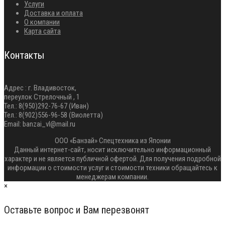
Услуги
Доставка и оплата
О компании
Карта сайта
Контакты
Адрес : г. Владивосток,
переулок Стрелочный , 1
Тел.: 8(950)292-76-67 (Иван)
Тел.: 8(902)556-96-58 (Виолетта)
Email: banzai_vl@mail.ru
ООО «Банзай» Спецтехника из Японии
Данный интернет-сайт, носит исключительно информационный
характер и не является публичной офертой. Для получения подробной
информации о стоимости услуг и стоимости техники обращайтесь к
менеджерам компании.
×
Оставьте вопрос и Вам перезвонят