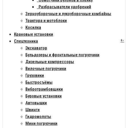
Обмотчики рулонов в пленку
Разбрасыватели удобрений
Зерноуборочные и лукоуборочные комбайны
Трактора и мотоблоки
Косилка
Крановые установки
+
-
Спецтехника
Экскаватор
Бульдозеры и фронтальные погрузчики
Дизельные компрессоры
Вилочные погрузчики
Грузовики
Быстросъёмы
Вибротрамбовщики
Буровые установки
Автовышки
Швинги
Гидромолоты
Мини погрузчики