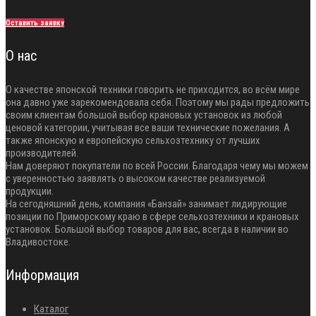
Оставить заявку
О нас
О качестве японской техники говорить не приходится, во всём мире
она давно уже зарекомендовала себя. Поэтому мы рады предложить
своим клиентам большой выбор крановых установок из любой
ценовой категории, учитывая все ваши технические пожелания. А
также японскую и европейскую сельхозтехнику от лучших
производителей.
Нам доверяют покупатели по всей России. Благодаря чему мы можем
с уверенностью заявлять о высоком качестве реализуемой
продукции.
На сегодняшний день, компания «Банзай» занимает лидирующие
позиции по Приморскому краю в сфере сельхозтехники и крановых
установок. Большой выбор товаров для вас, всегда в наличии во
Владивостоке.
Информация
Каталог