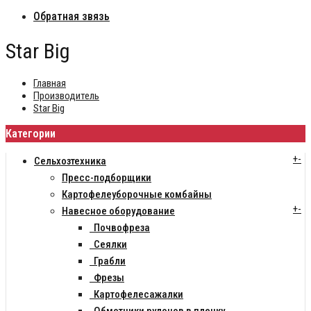
Обратная звязь
Star Big
Главная
Производитель
Star Big
Категории
+
-
Сельхозтехника
Пресс-подборщики
Картофелеуборочные комбайны
+
-
Навесное оборудование
Почвофреза
Сеялки
Грабли
Фрезы
Картофелесажалки