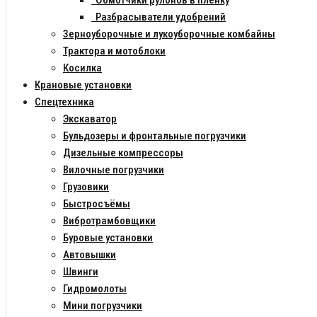
Обмотчики рулонов в пленку
Разбрасыватели удобрений
Зерноуборочные и лукоуборочные комбайны
Трактора и мотоблоки
Косилка
Крановые установки
Спецтехника
Экскаватор
Бульдозеры и фронтальные погрузчики
Дизельные компрессоры
Вилочные погрузчики
Грузовики
Быстросъёмы
Вибротрамбовщики
Буровые установки
Автовышки
Швинги
Гидромолоты
Мини погрузчики