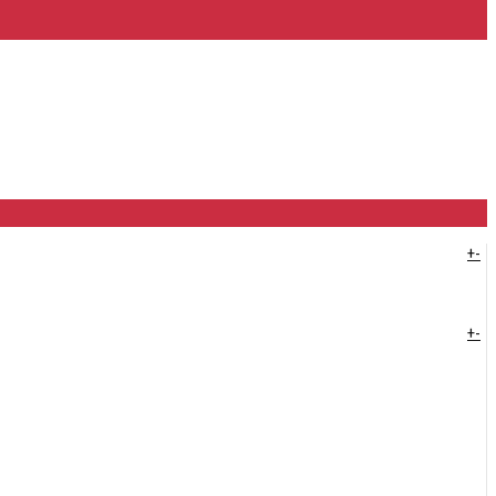
+
-
+
-