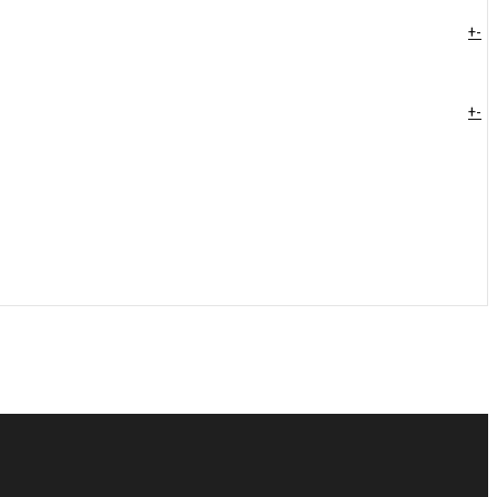
+
-
+
-