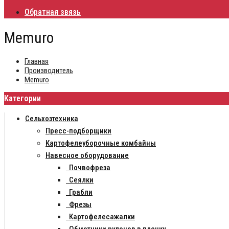
Обратная звязь
Memuro
Главная
Производитель
Memuro
Категории
Сельхозтехника
Пресс-подборщики
Картофелеуборочные комбайны
Навесное оборудование
Почвофреза
Сеялки
Грабли
Фрезы
Картофелесажалки