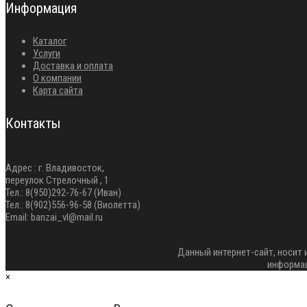
Информация
Каталог
Услуги
Доставка и оплата
О компании
Карта сайта
Контакты
Адрес : г. Владивосток,
переулок Стрелочный , 1
Тел.: 8(950)292-76-67 (Иван)
Тел.: 8(902)556-96-58 (Виолетта)
Email: banzai_vl@mail.ru
Данный интернет-сайт, носит
информац
×