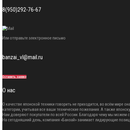
8(950)292-76-67
Или отправьте электронное письмо
banzai_vl@mail.ru
Оставить заявку
О нас
О качестве японской техники говорить не приходится, во всём мире
категории, учитывая все ваши технические пожелания. А также японск
Нам доверяют покупатели по всей России. Благодаря чему мы можем с
На сегодняшний день, компания «Банзай» занимает лидирующие позици