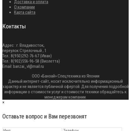
Доставка и оплата
О компании
Карта сайта
Контакты
Адрес : г. Владивосток,
переулок Стрелочный , 1
Тел.: 8(950)292-76-67 (Иван)
Тел.: 8(902)556-96-58 (Виолетта)
Email: banzai_vl@mail.ru
ООО «Банзай» Спецтехника из Японии
Данный интернет-сайт, носит исключительно информационный
характер и не является публичной офертой. Для получения подробной
информации о стоимости услуг и стоимости техники обращайтесь к
менеджерам компании.
×
Оставьте вопрос и Вам перезвонят