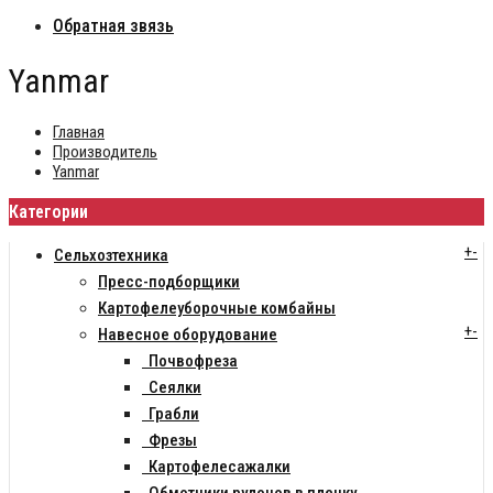
Обратная звязь
Yanmar
Главная
Производитель
Yanmar
Категории
+
-
Сельхозтехника
Пресс-подборщики
Картофелеуборочные комбайны
+
-
Навесное оборудование
Почвофреза
Сеялки
Грабли
Фрезы
Картофелесажалки