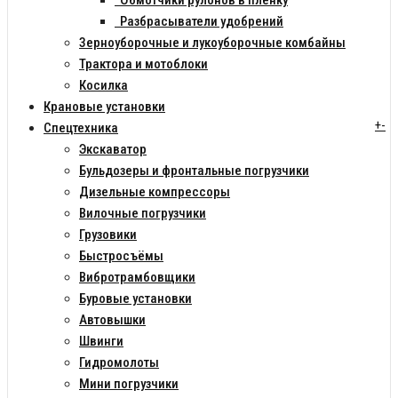
Обмотчики рулонов в пленку
Разбрасыватели удобрений
Зерноуборочные и лукоуборочные комбайны
Трактора и мотоблоки
Косилка
Крановые установки
+
-
Спецтехника
Экскаватор
Бульдозеры и фронтальные погрузчики
Дизельные компрессоры
Вилочные погрузчики
Грузовики
Быстросъёмы
Вибротрамбовщики
Буровые установки
Автовышки
Швинги
Гидромолоты
Мини погрузчики