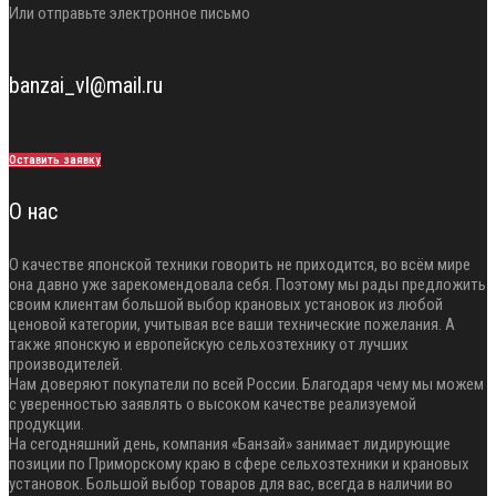
Или отправьте электронное письмо
banzai_vl@mail.ru
Оставить заявку
О нас
О качестве японской техники говорить не приходится, во всём мире
она давно уже зарекомендовала себя. Поэтому мы рады предложить
своим клиентам большой выбор крановых установок из любой
ценовой категории, учитывая все ваши технические пожелания. А
также японскую и европейскую сельхозтехнику от лучших
производителей.
Нам доверяют покупатели по всей России. Благодаря чему мы можем
с уверенностью заявлять о высоком качестве реализуемой
продукции.
На сегодняшний день, компания «Банзай» занимает лидирующие
позиции по Приморскому краю в сфере сельхозтехники и крановых
установок. Большой выбор товаров для вас, всегда в наличии во