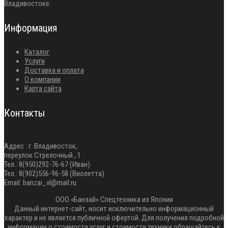
Владивостоке.
Информация
Каталог
Услуги
Доставка и оплата
О компании
Карта сайта
Контакты
Адрес : г. Владивосток,
переулок Стрелочный , 1
Тел.: 8(950)292-76-67 (Иван)
Тел.: 8(902)556-96-58 (Виолетта)
Email: banzai_vl@mail.ru
ООО «Банзай» Спецтехника из Японии
Данный интернет-сайт, носит исключительно информационный
характер и не является публичной офертой. Для получения подробной
информации о стоимости услуг и стоимости техники обращайтесь к