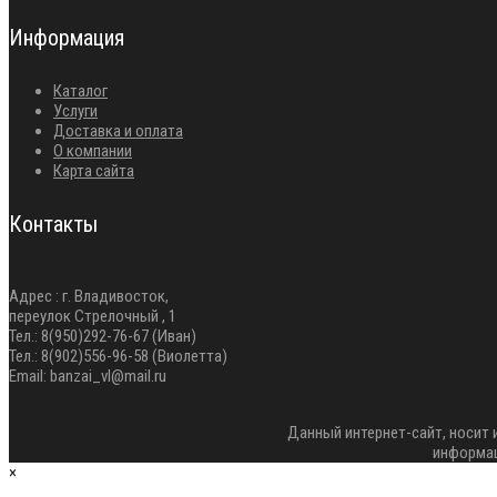
Информация
Каталог
Услуги
Доставка и оплата
О компании
Карта сайта
Контакты
Адрес : г. Владивосток,
переулок Стрелочный , 1
Тел.: 8(950)292-76-67 (Иван)
Тел.: 8(902)556-96-58 (Виолетта)
Email: banzai_vl@mail.ru
Данный интернет-сайт, носит
информац
×