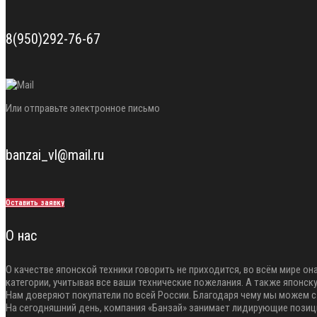
8(950)292-76-67
Или отправьте электронное письмо
banzai_vl@mail.ru
Оставить заявку
О нас
О качестве японской техники говорить не приходится, во всём мире
категории, учитывая все ваши технические пожелания. А также японск
Нам доверяют покупатели по всей России. Благодаря чему мы можем с
На сегодняшний день, компания «Банзай» занимает лидирующие позици