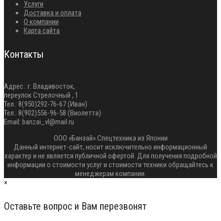
Услуги
Доставка и оплата
О компании
Карта сайта
Контакты
Адрес : г. Владивосток,
переулок Стрелочный , 1
Тел.: 8(950)292-76-67 (Иван)
Тел.: 8(902)556-96-58 (Виолетта)
Email: banzai_vl@mail.ru
ООО «Банзай» Спецтехника из Японии
Данный интернет-сайт, носит исключительно информационный
характер и не является публичной офертой. Для получения подробной
информации о стоимости услуг и стоимости техники обращайтесь к
менеджерам компании.
×
Оставьте вопрос и Вам перезвонят