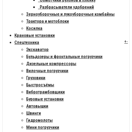
Обмотчики рулонов в пленку
Разбрасыватели удобрений
Зерноуборочные и лукоуборочные комбайны
Трактора и мотоблоки
Косилка
Крановые установки
+
-
Спецтехника
Экскаватор
Бульдозеры и фронтальные погрузчики
Дизельные компрессоры
Вилочные погрузчики
Грузовики
Быстросъёмы
Вибротрамбовщики
Буровые установки
Автовышки
Швинги
Гидромолоты
Мини погрузчики