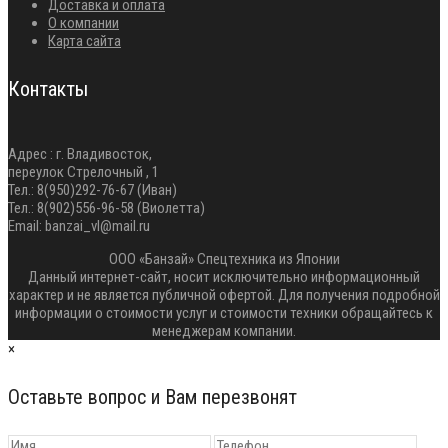
Доставка и оплата
О компании
Карта сайта
Контакты
Адрес : г. Владивосток,
переулок Стрелочный , 1
Тел.: 8(950)292-76-67 (Иван)
Тел.: 8(902)556-96-58 (Виолетта)
Email: banzai_vl@mail.ru
ООО «Банзай» Спецтехника из Японии
Данный интернет-сайт, носит исключительно информационный
характер и не является публичной офертой. Для получения подробной
информации о стоимости услуг и стоимости техники обращайтесь к
менеджерам компании.
×
Оставьте вопрос и Вам перезвонят