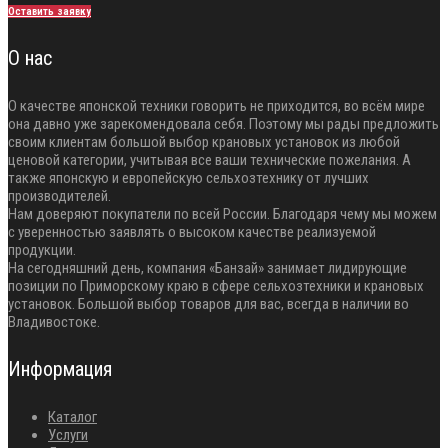
Оставить заявку
О нас
О качестве японской техники говорить не приходится, во всём мире
она давно уже зарекомендовала себя. Поэтому мы рады предложить
своим клиентам большой выбор крановых установок из любой
ценовой категории, учитывая все ваши технические пожелания. А
также японскую и европейскую сельхозтехнику от лучших
производителей.
Нам доверяют покупатели по всей России. Благодаря чему мы можем
с уверенностью заявлять о высоком качестве реализуемой
продукции.
На сегодняшний день, компания «Банзай» занимает лидирующие
позиции по Приморскому краю в сфере сельхозтехники и крановых
установок. Большой выбор товаров для вас, всегда в наличии во
Владивостоке.
Информация
Каталог
Услуги